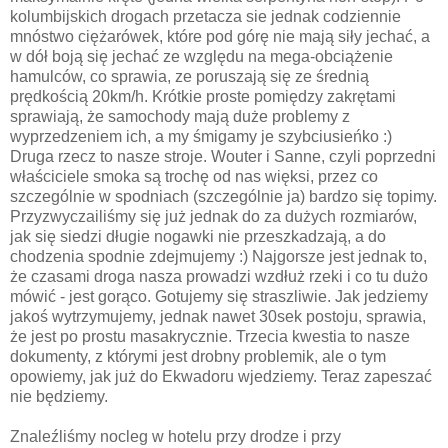
kolumbijskich drogach przetacza sie jednak codziennie
mnóstwo ciężarówek, które pod górę nie mają siły jechać, a
w dół boją się jechać ze względu na mega-obciążenie
hamulców, co sprawia, ze poruszają się ze średnią
prędkością 20km/h. Krótkie proste pomiędzy zakrętami
sprawiają, że samochody mają duże problemy z
wyprzedzeniem ich, a my śmigamy je szybciusieńko :)
Druga rzecz to nasze stroje. Wouter i Sanne, czyli poprzedni
właściciele smoka są trochę od nas więksi, przez co
szczególnie w spodniach (szczególnie ja) bardzo się topimy.
Przyzwyczailiśmy się już jednak do za dużych rozmiarów,
jak się siedzi długie nogawki nie przeszkadzają, a do
chodzenia spodnie zdejmujemy :) Najgorsze jest jednak to,
że czasami droga nasza prowadzi wzdłuż rzeki i co tu dużo
mówić - jest gorąco. Gotujemy się straszliwie. Jak jedziemy
jakoś wytrzymujemy, jednak nawet 30sek postoju, sprawia,
że jest po prostu masakrycznie. Trzecia kwestia to nasze
dokumenty, z którymi jest drobny problemik, ale o tym
opowiemy, jak już do Ekwadoru wjedziemy. Teraz zapeszać
nie będziemy.
Znaleźliśmy nocleg w hotelu przy drodze i przy