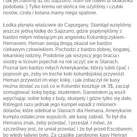
I tak jechaliśmy aż do Sapzurro. Nam sie nawet ta skakanka
podobała :) Tylko kremu od słońca nie użyliśmy i czubki
nosów, czoła i kolana mamy mega spalone.
Łodka płynęła właściwie do Capurgany. Stamtąd wzięliśmy
jeszcze jedną łódkę do Sapzurro, gdzie popłynęliśmy z
bardzo miłym mówiącym po angielsku Kolumbijczykiem -
Hernanem. Hernan swoją drogą okazał sie bardzo
ciekawym człowiekiem. Pochodzi z bardzo dobrej, bogatej,
lekarskiej rodziny. Podobnie jak wszyscy jego bracia i
siostry w liceum pojechał na rok uczyć sie w Stanach.
Poznał tam bardzo miłych Amerykanów, którzy lubili ćpać i
poprosili go, żeby im troche koki kolumbijskiej przywiózł.
Hernan przywiózł im więc kokę, i jak zobaczył ile kasy
można dostać za coś co w Kolumbii kosztuje ok 3$, zaczął
szmuglować kokę będąc studentem. Samolotem ją woził
wpychając sobie kokę z buty, skarpety i gdzie tylko się dało.
Któregoś razu jednak jego kumpel wpadł z milionem
dolarów, które odebrał w Stanach dla Hernana. Amerykanie
kumpla ostatecznie wypuścili, ale kasę zabrali. To był dla
Hernana znak, żeby przestać. I przestał. I mówi, że
szcześliwy jest, że umiał przestać i że był przed Escobarem,
bo wtedy łatwiej było. Za cząstkę zarobionej kasy Henran