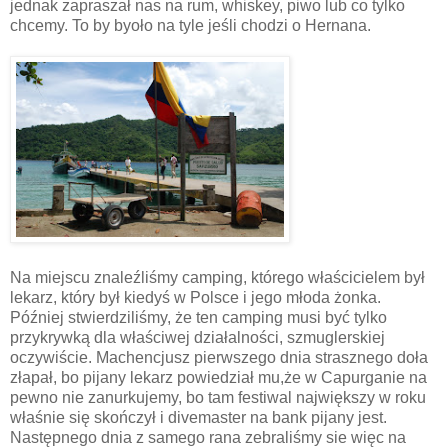
jednak zapraszał nas na rum, whiskey, piwo lub co tylko
chcemy. To by byoło na tyle jeśli chodzi o Hernana.
Na miejscu znaleźliśmy camping, którego właścicielem był
lekarz, który był kiedyś w Polsce i jego młoda żonka.
Później stwierdziliśmy, że ten camping musi być tylko
przykrywką dla właściwej działalności, szmuglerskiej
oczywiście. Machencjusz pierwszego dnia strasznego doła
złapał, bo pijany lekarz powiedział mu,że w Capurganie na
pewno nie zanurkujemy, bo tam festiwal największy w roku
właśnie się skończył i divemaster na bank pijany jest.
Następnego dnia z samego rana zebraliśmy sie więc na