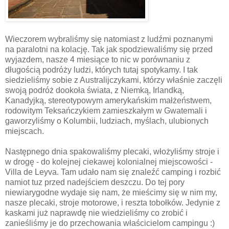
Wieczorem wybraliśmy się natomiast z ludźmi poznanymi
na paralotni na kolację. Tak jak spodziewaliśmy się przed
wyjazdem, nasze 4 miesiące to nic w porównaniu z
długością podróży ludzi, których tutaj spotykamy. I tak
siedzieliśmy sobie z Australijczykami, którzy właśnie zaczęli
swoją podróż dookoła świata, z Niemką, Irlandką,
Kanadyjką, stereotypowym amerykańskim małżeństwem,
rodowitym Teksańczykiem zamieszkałym w Gwatemali i
gaworzyliśmy o Kolumbii, ludziach, myślach, ulubionych
miejscach.
Następnego dnia spakowaliśmy plecaki, włożyliśmy stroje i
w drogę - do kolejnej ciekawej kolonialnej miejscowości -
Villa de Leyva. Tam udało nam się znaleźć camping i rozbić
namiot tuz przed nadejściem deszczu. Do tej pory
niewiarygodne wydaje się nam, że mieścimy się w nim my,
nasze plecaki, stroje motorowe, i reszta tobołków. Jedynie z
kaskami już naprawdę nie wiedzieliśmy co zrobić i
zanieśliśmy je do przechowania właścicielom campingu :)