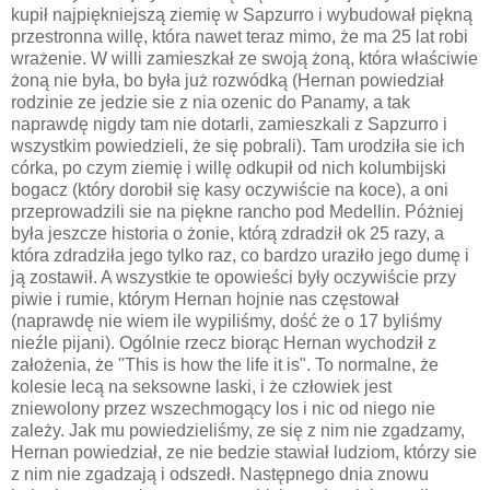
kupił najpiękniejszą ziemię w Sapzurro i wybudował piękną
przestronna willę, która nawet teraz mimo, że ma 25 lat robi
wrażenie. W willi zamieszkał ze swoją żoną, która właściwie
żoną nie była, bo była już rozwódką (Hernan powiedział
rodzinie ze jedzie sie z nia ozenic do Panamy, a tak
naprawdę nigdy tam nie dotarli, zamieszkali z Sapzurro i
wszystkim powiedzieli, że się pobrali). Tam urodziła sie ich
córka, po czym ziemię i willę odkupił od nich kolumbijski
bogacz (który dorobił się kasy oczywiście na koce), a oni
przeprowadzili sie na piękne rancho pod Medellin. Póżniej
była jeszcze historia o żonie, którą zdradził ok 25 razy, a
która zdradziła jego tylko raz, co bardzo uraziło jego dumę i
ją zostawił. A wszystkie te opowieści były oczywiście przy
piwie i rumie, którym Hernan hojnie nas częstował
(naprawdę nie wiem ile wypiliśmy, dość że o 17 byliśmy
nieźle pijani). Ogólnie rzecz biorąc Hernan wychodził z
założenia, że "This is how the life it is". To normalne, że
kolesie lecą na seksowne laski, i że człowiek jest
zniewolony przez wszechmogący los i nic od niego nie
zależy. Jak mu powiedzieliśmy, ze się z nim nie zgadzamy,
Hernan powiedział, ze nie bedzie stawiał ludziom, którzy sie
z nim nie zgadzają i odszedł. Następnego dnia znowu