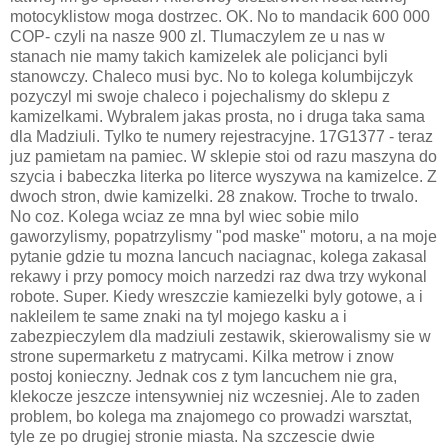
motocyklistow moga dostrzec. OK. No to mandacik 600 000
COP- czyli na nasze 900 zl. Tlumaczylem ze u nas w
stanach nie mamy takich kamizelek ale policjanci byli
stanowczy. Chaleco musi byc. No to kolega kolumbijczyk
pozyczyl mi swoje chaleco i pojechalismy do sklepu z
kamizelkami. Wybralem jakas prosta, no i druga taka sama
dla Madziuli. Tylko te numery rejestracyjne. 17G1377 - teraz
juz pamietam na pamiec. W sklepie stoi od razu maszyna do
szycia i babeczka literka po literce wyszywa na kamizelce. Z
dwoch stron, dwie kamizelki. 28 znakow. Troche to trwalo.
No coz. Kolega wciaz ze mna byl wiec sobie milo
gaworzylismy, popatrzylismy "pod maske" motoru, a na moje
pytanie gdzie tu mozna lancuch naciagnac, kolega zakasal
rekawy i przy pomocy moich narzedzi raz dwa trzy wykonal
robote. Super. Kiedy wreszczie kamiezelki byly gotowe, a i
nakleilem te same znaki na tyl mojego kasku a i
zabezpieczylem dla madziuli zestawik, skierowalismy sie w
strone supermarketu z matrycami. Kilka metrow i znow
postoj konieczny. Jednak cos z tym lancuchem nie gra,
klekocze jeszcze intensywniej niz wczesniej. Ale to zaden
problem, bo kolega ma znajomego co prowadzi warsztat,
tyle ze po drugiej stronie miasta. Na szczescie dwie