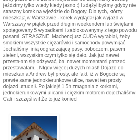
jeździmy tylko wtedy kiedy jasno :) I zdążylibyśmy gdyby nie
straszny korek na wjeździe do Bogoty. Dla tych, którzy
mieszkają w Warszawie - korek wyglądał jak wyjazd w
Warszawy w piątek przed długim weekendem lub świętami
spotęgowany 5 wypadkami i zablokowanymy z tego powodu
pasami. STRASZNE! Machencjusz CUDA wyrabiał, żeby
smokiem wszystkie ciężarówki i samochody powymijać.
Jechaliśmy linią odgradzającą pasy, poboczem, pasem
zieleni, wszystkim czym tylko się dało. Jak już nawet
przestałam się odzywać, ba, nawet momentami patrzeć
przestawałam... NIgdy więcej dużych miast! Dojazd do
mieszkania Andrew był prosty, ale fakt, iż w Bogocie są
prawie same jednokierunkowe ulice, nawet ten prosty
dojazd utrudnił. Po jakiejś 1,5h zmagania z korkami,
jednokierunkowymi ulicami i ciężkim motorem dojechaliśmy!
Cali i szczęśliwi! Że to już koniec!