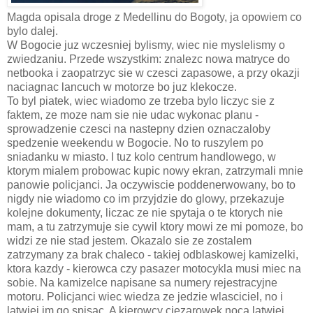
Magda opisala droge z Medellinu do Bogoty, ja opowiem co
bylo dalej.
W Bogocie juz wczesniej bylismy, wiec nie myslelismy o
zwiedzaniu. Przede wszystkim: znalezc nowa matryce do
netbooka i zaopatrzyc sie w czesci zapasowe, a przy okazji
naciagnac lancuch w motorze bo juz klekocze.
To byl piatek, wiec wiadomo ze trzeba bylo liczyc sie z
faktem, ze moze nam sie nie udac wykonac planu -
sprowadzenie czesci na nastepny dzien oznaczaloby
spedzenie weekendu w Bogocie. No to ruszylem po
sniadanku w miasto. I tuz kolo centrum handlowego, w
ktorym mialem probowac kupic nowy ekran, zatrzymali mnie
panowie policjanci. Ja oczywiscie poddenerwowany, bo to
nigdy nie wiadomo co im przyjdzie do glowy, przekazuje
kolejne dokumenty, liczac ze nie spytaja o te ktorych nie
mam, a tu zatrzymuje sie cywil ktory mowi ze mi pomoze, bo
widzi ze nie stad jestem. Okazalo sie ze zostalem
zatrzymany za brak chaleco - takiej odblaskowej kamizelki,
ktora kazdy - kierowca czy pasazer motocykla musi miec na
sobie. Na kamizelce napisane sa numery rejestracyjne
motoru. Policjanci wiec wiedza ze jedzie wlasciciel, no i
latwiej im go spisac. A kierowcy ciezarowek noca latwiej