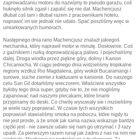
zaprowadzaniu motoru do nazwijmy to pseudo garażu, coś
huknęło silnik zgasł i zapalić się nie dał. Machencjusz
dłubał coś tam i dłubał razem z pracownikami hotelu,
naprawić im sie jednak nie udało. Spać poszliśmy więc w
umiarkowanych humorach.
Następnego dnia rano Machencjusz znalazł jakiegoś
mechanika, który naprawił motor w minutę. Dosłownie. Coś
z gaźnikiem i rurką doprowadzającą paliwo. I pojechaliśmy
dalej. Droga wiodła przez piękne góry, doliny i Kanion
Chicamocha. W ciągu jednego dnia widzieliśmy tropikalne
regiony wzdłuż Rio Magdalena, góry wokół Bucaramangi i
surowe, suche ziemie z kaktusami w kanionie. Do naszego
celu San Gil dotarliśmy wieczorem. Właściwie wszystko
byłoby tego dnia super, gdyby nie to, że nie mogliśmy
zapanować nad naszymi plecakami, które linami
przypinamy do deski. Co chwilę wysuwały sie i musieliśmy
je wiele razy poprawiać. W czasie tych wszystkich
poprawiań stawialiśmy smoka na poboczu, które nigdy tu
nie jest proste, a że smok jak sama nazwa wskazuje bardzo
ciężki jest - nie zawsze udało się nam go utrzymać i 3 razy
upadł. Za pierwszym razem runął jak żadno z nas na nim nie