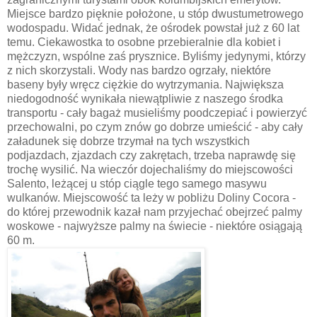
Miejsce bardzo pięknie położone, u stóp dwustumetrowego
wodospadu. Widać jednak, że ośrodek powstał już z 60 lat
temu. Ciekawostka to osobne przebieralnie dla kobiet i
mężczyzn, wspólne zaś prysznice. Byliśmy jedynymi, którzy
z nich skorzystali. Wody nas bardzo ogrzały, niektóre
baseny były wręcz ciężkie do wytrzymania. Największa
niedogodność wynikała niewątpliwie z naszego środka
transportu - cały bagaż musieliśmy poodczepiać i powierzyć
przechowalni, po czym znów go dobrze umieścić - aby cały
załadunek się dobrze trzymał na tych wszystkich
podjazdach, zjazdach czy zakrętach, trzeba naprawdę się
trochę wysilić. Na wieczór dojechaliśmy do miejscowości
Salento, leżącej u stóp ciągle tego samego masywu
wulkanów. Miejscowość ta leży w pobliżu Doliny Cocora -
do której przewodnik kazał nam przyjechać obejrzeć palmy
woskowe - najwyższe palmy na świecie - niektóre osiągają
60 m.