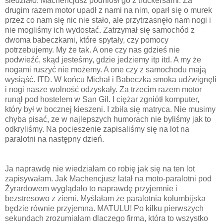
siedziało. Machencjusz podniósł go z truckersami. Za
drugim razem motor upadł z nami na nim, oparł się o murek
przez co nam się nic nie stało, ale przytrzasnęło nam nogi i
nie mogliśmy ich wydostać. Zatrzymał się samochód z
dwoma babeczkami, które spytały, czy pomocy
potrzebujemy. My że tak. A one czy nas gdzieś nie
podwieźć, skąd jesteśmy, gdzie jedziemy itp itd. A my że
nogami ruszyć nie możemy. A one czy z samochodu mają
wysiąść. ITD. W końcu Michał i Babeczka smoka udźwignęli
i nogi nasze wolność odzyskały. Za trzecim razem motor
runął pod hostelem w San Gil. I ciężar zgniótł komputer,
który był w bocznej kieszeni. I zbiła się matryca. Nie musimy
chyba pisać, ze w najlepszych humorach nie byliśmy jak to
odkryliśmy. Na pocieszenie zapisaliśmy się na lot na
paralotni na następny dzień.
Ja naprawdę nie wiedziałam co robię jak się na ten lot
zapisywałam. Jak Machencjusz latał na moto-paralotni pod
Żyrardowem wyglądało to naprawdę przyjemnie i
bezstresowo z ziemi. Myślałam że paralotnia kolumbijska
będzie równie przyjemna. MATULU! Po kilku pierwszych
sekundach zrozumiałam dlaczego firma, która to wszystko