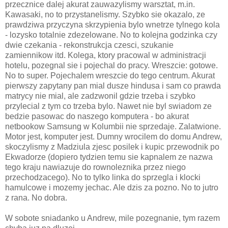
przecznice dalej akurat zauwazylismy warsztat, m.in.
Kawasaki, no to przystanelismy. Szybko sie okazalo, ze
prawdziwa przyczyna skrzypienia bylo wnetrze tylnego kola
- lozysko totalnie zdezelowane. No to kolejna godzinka czy
dwie czekania - rekonstrukcja czesci, szukanie
zamiennikow itd. Kolega, ktory pracowal w administracji
hotelu, pozegnal sie i pojechal do pracy. Wreszcie: gotowe.
No to super. Pojechalem wreszcie do tego centrum. Akurat
pierwszy zapytany pan mial dusze hindusa i sam co prawda
matrycy nie mial, ale zadzwonil gdzie trzeba i szybko
przylecial z tym co trzeba bylo. Nawet nie byl swiadom ze
bedzie pasowac do naszego komputera - bo akurat
netbookow Samsung w Kolumbii nie sprzedaje. Zalatwione.
Motor jest, komputer jest. Dumny wrocilem do domu Andrew,
skoczylismy z Madziula zjesc posilek i kupic przewodnik po
Ekwadorze (dopiero tydzien temu sie kapnalem ze nazwa
tego kraju nawiazuje do rownoleznika przez niego
przechodzacego). No to tylko linka do sprzegla i klocki
hamulcowe i mozemy jechac. Ale dzis za pozno. No to jutro
z rana. No dobra.
W sobote sniadanko u Andrew, mile pozegnanie, tym razem