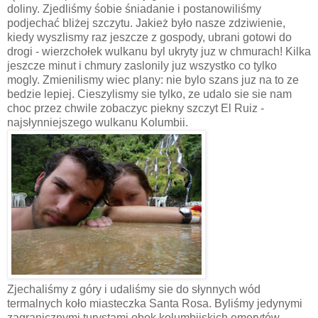
doliny. Zjedliśmy śobie śniadanie i postanowiliśmy
podjechać bliżej szczytu. Jakież było nasze zdziwienie,
kiedy wyszlismy raz jeszcze z gospody, ubrani gotowi do
drogi - wierzchołek wulkanu byl ukryty juz w chmurach! Kilka
jeszcze minut i chmury zaslonily juz wszystko co tylko
mogly. Zmienilismy wiec plany: nie bylo szans juz na to ze
bedzie lepiej. Cieszylismy sie tylko, ze udalo sie sie nam
choc przez chwile zobaczyc piekny szczyt El Ruiz -
najsłynniejszego wulkanu Kolumbii.
Zjechaliśmy z góry i udaliśmy sie do słynnych wód
termalnych koło miasteczka Santa Rosa. Byliśmy jedynymi
zagranicznymi turystami obok kolumbijskich emerytów.