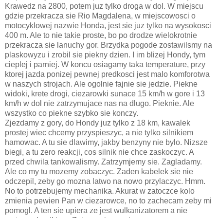
Krawedz na 2800, potem juz tylko droga w dol. W miejscu
gdzie przekracza sie Rio Magdalena, w miejscowosci o
motocyklowej nazwie Honda, jest sie juz tylko na wysokosci
400 m. Ale to nie takie proste, bo po drodze wielokrotnie
przekracza sie lanuchy gor. Brzydka pogode zostawilsmy na
plaskowyzu i zrobil sie piekny dzien. I im blizej Hondy, tym
cieplej i parniej. W koncu osiagamy taka temperature, przy
ktorej jazda ponizej pewnej predkosci jest malo komforotwa
w naszych strojach. Ale ogolnie fajnie sie jedzie. Piekne
widoki, krete drogi, ciezarowki sunace 15 km/h w gore i 13
km/h w dol nie zatrzymujace nas na dlugo. Pieknie. Ale
wszystko co piekne szybko sie konczy.
Zjezdamy z gory, do Hondy juz tylko z 18 km, kawalek
prostej wiec chcemy przyspieszyc, a nie tylko silnikiem
hamowac. A tu sie dlawimy, jakby benzyny nie bylo. Nizsze
biegi, a tu zero reakcji, cos silnik nie chce zaskoczyc. A
przed chwila tankowalismy. Zatrzymjemy sie. Zagladamy.
Ale co my tu mozemy zobaczyc. Zaden kabelek sie nie
odczepil, zeby go mozna latwo na nowo przylaczyc. Hmm.
No to potrzebujemy mechanika. Akurat w zatoczce kolo
zmienia pewien Pan w ciezarowce, no to zachecam zeby mi
pomogl. A ten sie upiera ze jest wulkanizatorem a nie