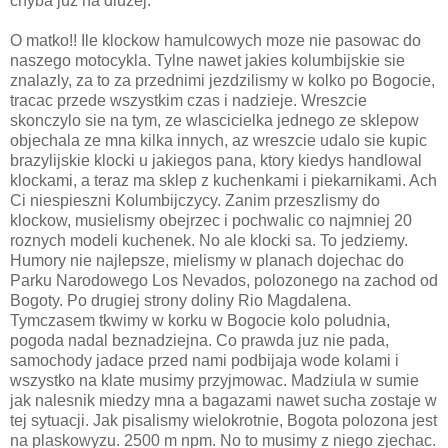
chyba juz na dluzej.
O matko!! Ile klockow hamulcowych moze nie pasowac do
naszego motocykla. Tylne nawet jakies kolumbijskie sie
znalazly, za to za przednimi jezdzilismy w kolko po Bogocie,
tracac przede wszystkim czas i nadzieje. Wreszcie
skonczylo sie na tym, ze wlascicielka jednego ze sklepow
objechala ze mna kilka innych, az wreszcie udalo sie kupic
brazylijskie klocki u jakiegos pana, ktory kiedys handlowal
klockami, a teraz ma sklep z kuchenkami i piekarnikami. Ach
Ci niespieszni Kolumbijczycy. Zanim przeszlismy do
klockow, musielismy obejrzec i pochwalic co najmniej 20
roznych modeli kuchenek. No ale klocki sa. To jedziemy.
Humory nie najlepsze, mielismy w planach dojechac do
Parku Narodowego Los Nevados, polozonego na zachod od
Bogoty. Po drugiej strony doliny Rio Magdalena.
Tymczasem tkwimy w korku w Bogocie kolo poludnia,
pogoda nadal beznadziejna. Co prawda juz nie pada,
samochody jadace przed nami podbijaja wode kolami i
wszystko na klate musimy przyjmowac. Madziula w sumie
jak nalesnik miedzy mna a bagazami nawet sucha zostaje w
tej sytuacji. Jak pisalismy wielokrotnie, Bogota polozona jest
na plaskowyzu. 2500 m npm. No to musimy z niego zjechac.