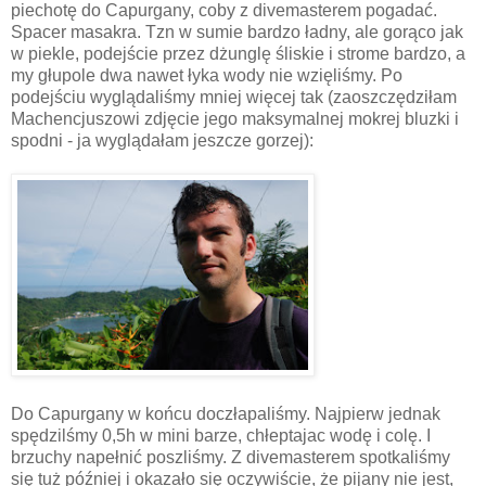
piechotę do Capurgany, coby z divemasterem pogadać.
Spacer masakra. Tzn w sumie bardzo ładny, ale gorąco jak
w piekle, podejście przez dżunglę śliskie i strome bardzo, a
my głupole dwa nawet łyka wody nie wzięliśmy. Po
podejściu wyglądaliśmy mniej więcej tak (zaoszczędziłam
Machencjuszowi zdjęcie jego maksymalnej mokrej bluzki i
spodni - ja wyglądałam jeszcze gorzej):
Do Capurgany w końcu doczłapaliśmy. Najpierw jednak
spędzilśmy 0,5h w mini barze, chłeptajac wodę i colę. I
brzuchy napełnić poszliśmy. Z divemasterem spotkaliśmy
się tuż później i okazało się oczywiście, że pijany nie jest,