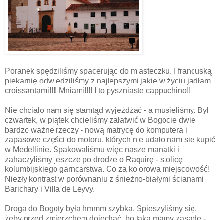
Poranek spędziliśmy spacerując do miasteczku. I francuską
piekarnię odwiedziliśmy z najlepszymi jakie w życiu jadłam
croissantami!!!! Mniami!!!! I to pyszniaste cappuchino!!
Nie chciało nam się stamtąd wyjeżdżać - a musieliśmy. Był
czwartek, w piątek chcieliśmy załatwić w Bogocie dwie
bardzo ważne rzeczy - nową matrycę do komputera i
zapasowe części do motoru, których nie udało nam sie kupić
w Medellinie. Spakowaliśmu więc nasze manatki i
zahaczyliśmy jeszcze po drodze o Raquirę - stolicę
kolumbijskiego garncarstwa. Co za kolorowa miejscowość!
Niezły kontrast w porównaniu z śnieżno-białymi ścianami
Barichary i Villa de Leyvy.
Droga do Bogoty była hmmm szybka. Spieszyliśmy się,
żeby przed zmierzchem dojechać, bo taką mamy zasadę -