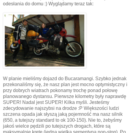
odesłania do domu :) Wyglądamy teraz tak:
W planie mieliśmy dojazd do Bucaramangi. Szybko jednak
przekonaliśmy się, że nasz plan jest mocno optymistyczny i
przy dobrych wiatrach pokonamy trochę ponad połowę
planowanego dystansu. Pierwsze kilometry były naprawdę
SUPER! Nadal jest SUPER! Kilka myśli. Jesteśmy
zdecydowanie najszybsi na drodze :P Większości ludzi
szczena opada jak słyszą jaką pojemność ma nasz silnik
(650, a tutejszy standard to ok 100-150). Nie to, żebyśmy
jakoś wielce pędzili po tutejszych drogach, które są
maksymalnie kręte (jedna wielka serpentyna non-stop). Po