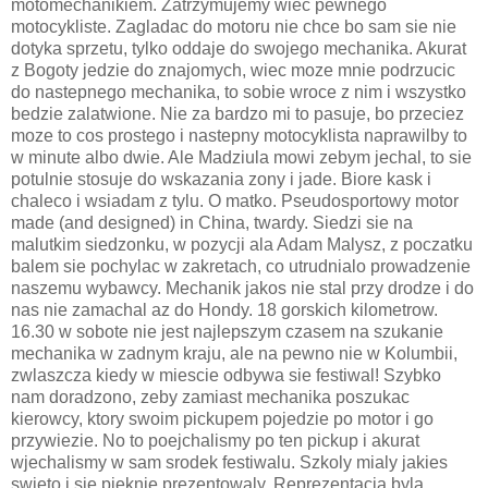
motomechanikiem. Zatrzymujemy wiec pewnego
motocykliste. Zagladac do motoru nie chce bo sam sie nie
dotyka sprzetu, tylko oddaje do swojego mechanika. Akurat
z Bogoty jedzie do znajomych, wiec moze mnie podrzucic
do nastepnego mechanika, to sobie wroce z nim i wszystko
bedzie zalatwione. Nie za bardzo mi to pasuje, bo przeciez
moze to cos prostego i nastepny motocyklista naprawilby to
w minute albo dwie. Ale Madziula mowi zebym jechal, to sie
potulnie stosuje do wskazania zony i jade. Biore kask i
chaleco i wsiadam z tylu. O matko. Pseudosportowy motor
made (and designed) in China, twardy. Siedzi sie na
malutkim siedzonku, w pozycji ala Adam Malysz, z poczatku
balem sie pochylac w zakretach, co utrudnialo prowadzenie
naszemu wybawcy. Mechanik jakos nie stal przy drodze i do
nas nie zamachal az do Hondy. 18 gorskich kilometrow.
16.30 w sobote nie jest najlepszym czasem na szukanie
mechanika w zadnym kraju, ale na pewno nie w Kolumbii,
zwlaszcza kiedy w miescie odbywa sie festiwal! Szybko
nam doradzono, zeby zamiast mechanika poszukac
kierowcy, ktory swoim pickupem pojedzie po motor i go
przywiezie. No to poejchalismy po ten pickup i akurat
wjechalismy w sam srodek festiwalu. Szkoly mialy jakies
swieto i sie pieknie prezentowaly. Reprezentacja byla