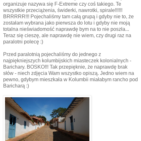
organizuje nazywa się F-Extreme czy coś takiego. Te
wszystkie przeciążenia, świderki, nawrotki, spirale!!!!!!
BRRRRR!!! Pojechaliśmy tam całą grupą i gdyby nie to, że
zostałam wybrana jako pierwsza do lotu i gdyby nie moją
totalna nieświadomość naprawdę bym na to nie poszła...
Teraz się cieszę, ale naprawdę nie wiem, czy drugi raz na
paralotni polecę :)
Przed paralotnią pojechaliśmy do jednego z
najpiękniejszych kolumbijskich miasteczek kolonialnych -
Barichary. BOSKO!!! Tak przepięknie, że naprawdę brak
słów - niech zdjęcia Wam wszystko opiszą. Jedno wiem na
pewno, gdybym mieszkała w Kolumbii miałabym rancho pod
Baricharą :)