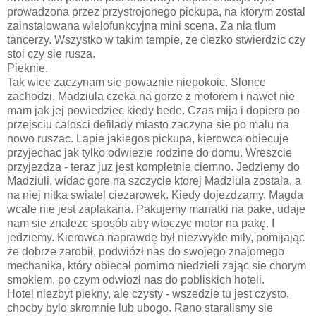
prowadzona przez przystrojonego pickupa, na ktorym zostal
zainstalowana wielofunkcyjna mini scena. Za nia tlum
tancerzy. Wszystko w takim tempie, ze ciezko stwierdzic czy
stoi czy sie rusza.
Pieknie.
Tak wiec zaczynam sie powaznie niepokoic. Slonce
zachodzi, Madziula czeka na gorze z motorem i nawet nie
mam jak jej powiedziec kiedy bede. Czas mija i dopiero po
przejsciu calosci defilady miasto zaczyna sie po malu na
nowo ruszac. Lapie jakiegos pickupa, kierowca obiecuje
przyjechac jak tylko odwiezie rodzine do domu. Wreszcie
przyjezdza - teraz juz jest kompletnie ciemno. Jedziemy do
Madziuli, widac gore na szczycie ktorej Madziula zostala, a
na niej nitka swiatel ciezarowek. Kiedy dojezdzamy, Magda
wcale nie jest zaplakana. Pakujemy manatki na pake, udaje
nam sie znalezc sposób aby wtoczyc motor na pakę. I
jedziemy. Kierowca naprawdę był niezwykle miły, pomijając
że dobrze zarobił, podwiózł nas do swojego znajomego
mechanika, który obiecał pomimo niedzieli zając sie chorym
smokiem, po czym odwiozł nas do pobliskich hoteli.
Hotel niezbyt piekny, ale czysty - wszedzie tu jest czysto,
chocby bylo skromnie lub ubogo. Rano staralismy sie