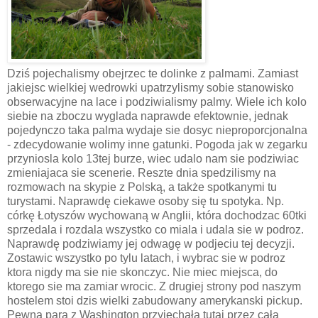
Dziś pojechalismy obejrzec te dolinke z palmami. Zamiast
jakiejsc wielkiej wedrowki upatrzylismy sobie stanowisko
obserwacyjne na lace i podziwialismy palmy. Wiele ich kolo
siebie na zboczu wyglada naprawde efektownie, jednak
pojedynczo taka palma wydaje sie dosyc nieproporcjonalna
- zdecydowanie wolimy inne gatunki. Pogoda jak w zegarku
przyniosla kolo 13tej burze, wiec udalo nam sie podziwiac
zmieniajaca sie scenerie. Reszte dnia spedzilismy na
rozmowach na skypie z Polską, a także spotkanymi tu
turystami. Naprawdę ciekawe osoby się tu spotyka. Np.
córkę Łotyszów wychowaną w Anglii, która dochodzac 60tki
sprzedala i rozdala wszystko co miala i udala sie w podroz.
Naprawdę podziwiamy jej odwagę w podjeciu tej decyzji.
Zostawic wszystko po tylu latach, i wybrac sie w podroz
ktora nigdy ma sie nie skonczyc. Nie miec miejsca, do
ktorego sie ma zamiar wrocic. Z drugiej strony pod naszym
hostelem stoi dzis wielki zabudowany amerykanski pickup.
Pewna para z Washington przyjechała tutaj przez całą