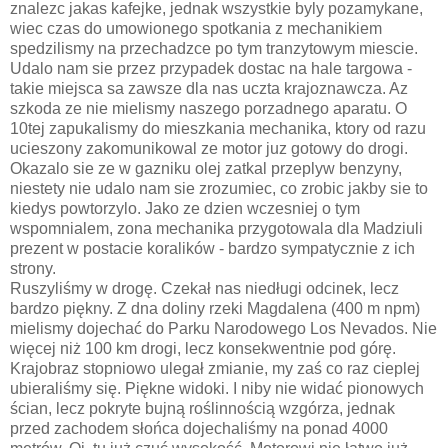
znalezc jakas kafejke, jednak wszystkie byly pozamykane,
wiec czas do umowionego spotkania z mechanikiem
spedzilismy na przechadzce po tym tranzytowym miescie.
Udalo nam sie przez przypadek dostac na hale targowa -
takie miejsca sa zawsze dla nas uczta krajoznawcza. Az
szkoda ze nie mielismy naszego porzadnego aparatu. O
10tej zapukalismy do mieszkania mechanika, ktory od razu
ucieszony zakomunikowal ze motor juz gotowy do drogi.
Okazalo sie ze w gazniku olej zatkal przeplyw benzyny,
niestety nie udalo nam sie zrozumiec, co zrobic jakby sie to
kiedys powtorzylo. Jako ze dzien wczesniej o tym
wspomnialem, zona mechanika przygotowala dla Madziuli
prezent w postacie koralików - bardzo sympatycznie z ich
strony.
Ruszyliśmy w drogę. Czekał nas niedługi odcinek, lecz
bardzo piękny. Z dna doliny rzeki Magdalena (400 m npm)
mielismy dojechać do Parku Narodowego Los Nevados. Nie
więcej niż 100 km drogi, lecz konsekwentnie pod górę.
Krajobraz stopniowo ulegał zmianie, my zaś co raz cieplej
ubieraliśmy się. Piękne widoki. I niby nie widać pionowych
ścian, lecz pokryte bujną roślinnością wzgórza, jednak
przed zachodem słońca dojechaliśmy na ponad 4000