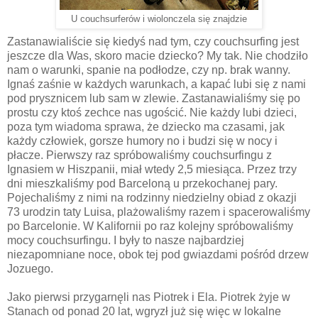
U couchsurferów i wiolonczela się znajdzie
Zastanawialiście się kiedyś nad tym, czy couchsurfing jest
jeszcze dla Was, skoro macie dziecko? My tak. Nie chodziło
nam o warunki, spanie na podłodze, czy np. brak wanny.
Ignaś zaśnie w każdych warunkach, a kapać lubi się z nami
pod prysznicem lub sam w zlewie. Zastanawialiśmy się po
prostu czy ktoś zechce nas ugościć. Nie każdy lubi dzieci,
poza tym wiadoma sprawa, że dziecko ma czasami, jak
każdy człowiek, gorsze humory no i budzi się w nocy i
płacze. Pierwszy raz spróbowaliśmy couchsurfingu z
Ignasiem w Hiszpanii, miał wtedy 2,5 miesiąca. Przez trzy
dni mieszkaliśmy pod Barceloną u przekochanej pary.
Pojechaliśmy z nimi na rodzinny niedzielny obiad z okazji
73 urodzin taty Luisa, plażowaliśmy razem i spacerowaliśmy
po Barcelonie. W Kalifornii po raz kolejny spróbowaliśmy
mocy couchsurfingu. I były to nasze najbardziej
niezapomniane noce, obok tej pod gwiazdami pośród drzew
Jozuego.
Jako pierwsi przygarnęli nas Piotrek i Ela. Piotrek żyje w
Stanach od ponad 20 lat, wgryzł już się więc w lokalne