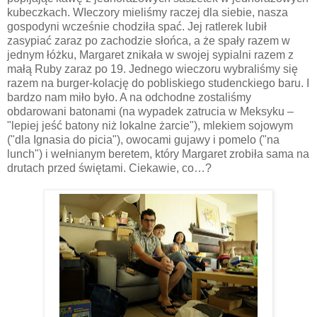
kubeczkach. WIeczory mieliśmy raczej dla siebie, nasza
gospodyni wcześnie chodziła spać. Jej ratlerek lubił
zasypiać zaraz po zachodzie słońca, a że spały razem w
jednym łóżku, Margaret znikała w swojej sypialni razem z
małą Ruby zaraz po 19. Jednego wieczoru wybraliśmy się
razem na burger-kolację do pobliskiego studenckiego baru. I
bardzo nam miło było. A na odchodne zostaliśmy
obdarowani batonami (na wypadek zatrucia w Meksyku –
"lepiej jeść batony niż lokalne żarcie"), mlekiem sojowym
("dla Ignasia do picia"), owocami gujawy i pomelo ("na
lunch") i wełnianym beretem, który Margaret zrobiła sama na
drutach przed świętami. Ciekawie, co…?