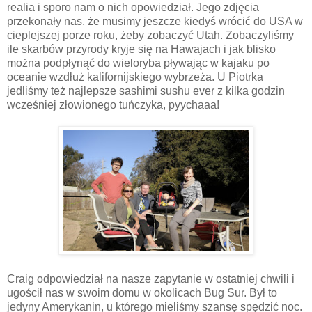
realia i sporo nam o nich opowiedział. Jego zdjęcia
przekonały nas, że musimy jeszcze kiedyś wrócić do USA w
cieplejszej porze roku, żeby zobaczyć Utah. Zobaczyliśmy
ile skarbów przyrody kryje się na Hawajach i jak blisko
można podpłynąć do wieloryba pływając w kajaku po
oceanie wzdłuż kalifornijskiego wybrzeża. U Piotrka
jedliśmy też najlepsze sashimi sushu ever z kilka godzin
wcześniej złowionego tuńczyka, pyychaaa!
Craig odpowiedział na nasze zapytanie w ostatniej chwili i
ugościł nas w swoim domu w okolicach Bug Sur. Był to
jedyny Amerykanin, u którego mieliśmy szansę spędzić noc.