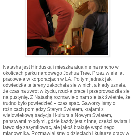
Natasha jest Hinduską i mieszka atualnie na rancho w
okolicach parku nardowego Joshua Tree. Przez wiele lat
pracowała w korporacjach w LA. Po tym jednak jak
odwiedziła te tereny zakochała się w nich, a kiedy uznała,
że czas na zwrot w życiu, rzuciła pracę i przeprowadziła się
na pustynię. Z Natashą rozmawiało nam się tak świetnie, że
trudno było powiedzieć – czas spać. Gaworzyliśmy o
różnicach pomiędzy Starym Światem, krajami z
wielowiekową tradycją i kulturą a Nowym Światem,
państwami młodymi, gdzie każdy jest z innej części świata i
łatwo się zasymilować, ale jakoś brakuje wspólnego
mianownika. Rozmawialiśmy o dzieciach i kulturze pracy w