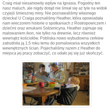
Craig miał niesamowity wpływ na Ignasia. Pogodny ten
nasz maluch, ale nigdy dotąd nie śmiał się aż tyle na widok
czyjejś śmiesznej miny. Nie poznawaliśmy własnego
dziecka! U Craiga poznaliśmy Heather, która opowiadała
nam wieczorem historie o spotkaniach z Rostropowiczem i
dziećmi oraz wnukami Sołżenicyna. Heather zajmuje się
malowaniem ikon, nie tylko na drewnie, lecz również
wewnątrz kościołów. Pobliska nowo wybudowna cerkiew
zatrudniła ją 1,5 roku temu do pomalowania wszystkich
wewnętrznych ścian. Pojechaliśmy razem z Heather do
miejsca jej pracy zobaczyć, co udało jej się już skończyć.