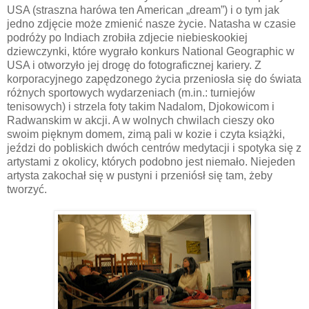
USA (straszna harówa ten American „dream”) i o tym jak
jedno zdjęcie może zmienić nasze życie. Natasha w czasie
podróży po Indiach zrobiła zdjecie niebieskookiej
dziewczynki, które wygrało konkurs National Geographic w
USA i otworzyło jej drogę do fotograficznej kariery. Z
korporacyjnego zapędzonego życia przeniosła się do świata
różnych sportowych wydarzeniach (m.in.: turniejów
tenisowych) i strzela foty takim Nadalom, Djokowicom i
Radwanskim w akcji. A w wolnych chwilach cieszy oko
swoim pięknym domem, zimą pali w kozie i czyta książki,
jeździ do pobliskich dwóch centrów medytacji i spotyka się z
artystami z okolicy, których podobno jest niemało. Niejeden
artysta zakochał się w pustyni i przeniósł się tam, żeby
tworzyć.