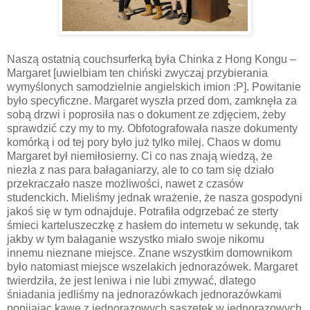
Naszą ostatnią couchsurferką była Chinka z Hong Kongu –
Margaret [uwielbiam ten chiński zwyczaj przybierania
wymyślonych samodzielnie angielskich imion :P]. Powitanie
było specyficzne. Margaret wyszła przed dom, zamknęła za
sobą drzwi i poprosiła nas o dokument ze zdjęciem, żeby
sprawdzić czy my to my. Obfotografowała nasze dokumenty
komórką i od tej pory było już tylko milej. Chaos w domu
Margaret był niemiłosierny. Ci co nas znają wiedzą, że
niezła z nas para bałaganiarzy, ale to co tam się działo
przekraczało nasze możliwości, nawet z czasów
studenckich. Mieliśmy jednak wrażenie, że nasza gospodyni
jakoś się w tym odnajduje. Potrafiła odgrzebać ze sterty
śmieci karteluszeczkę z hasłem do internetu w sekundę, tak
jakby w tym bałaganie wszystko miało swoje nikomu
innemu nieznane miejsce. Znane wszystkim domownikom
było natomiast miejsce wszelakich jednorazówek. Margaret
twierdziła, że jest leniwa i nie lubi zmywać, dlatego
śniadania jedliśmy na jednorazówkach jednorazówkami
popijając kawę z jednorazowych saszetek w jednorazowych