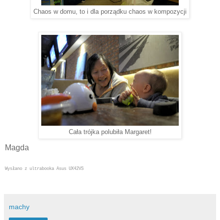
Chaos w domu, to i dla porządku chaos w kompozycji
Cała trójka polubiła Margaret!
Magda
Wysłano z ultrabooka Asus UX42VS
machy